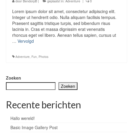
door
BendorpB
|
geplaatst in:
Adventure
|
0
Lorem ipsum dolor sit amet, consectetur adipiscing elit.
Integer ut hendrerit odio. Nulla aliquam facilisis tempus.
Praesent sagittis tristique turpis, sed bibendum risus
lacinia in. Cras et massa dignissim erat venenatis
rhoncus eget vel libero. Aenean tellus sapien, cursus ut
…
Vervolgd
Adventure
,
Fun
,
Photos
Zoeken
Zoeken
Recente berichten
Hallo wereld!
Basic Image Gallery Post