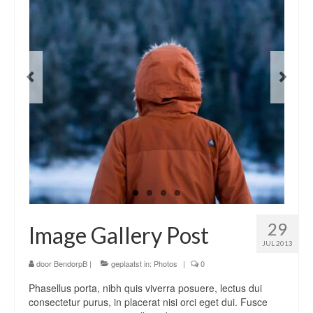
29
Image Gallery Post
JUL 2013
door
BendorpB
|
geplaatst in:
Photos
|
0
Phasellus porta, nibh quis viverra posuere, lectus dui
consectetur purus, in placerat nisi orci eget dui. Fusce