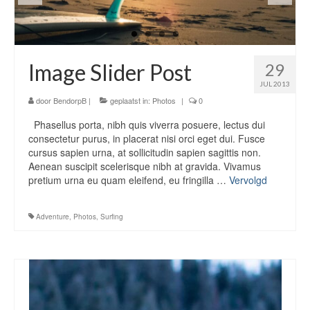
Icons
WordPress Gallery
Image Slider Post
29
Blog
JUL 2013
door
BendorpB
|
geplaatst in:
Photos
|
0
Blog List Summary
Phasellus porta, nibh quis viverra posuere, lectus dui
Blog List Full
consectetur purus, in placerat nisi orci eget dui. Fusce
cursus sapien urna, at sollicitudin sapien sagittis non.
Image Slider Post
Aenean suscipit scelerisque nibh at gravida. Vivamus
pretium urna eu quam eleifend, eu fringilla …
Vervolgd
Image Gallery Post
Adventure
,
Photos
,
Surfing
Shop
Download
Free Version
Premium Version