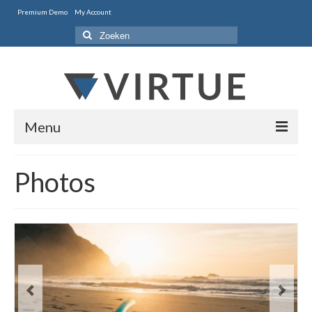
Premium Demo
My Account
Zoeken
naar:
Menu
Home
Photos
Style One
Style Two
Portfolio
Features
Contact Us