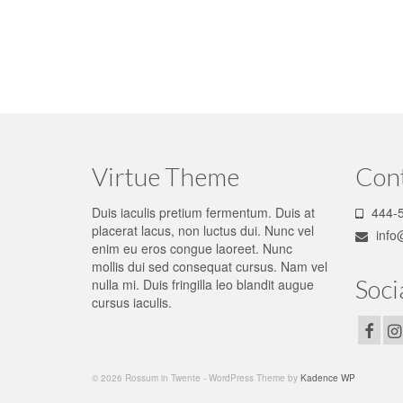
Virtue Theme
Con
Duis iaculis pretium fermentum. Duis at
444-5
placerat lacus, non luctus dui. Nunc vel
info
enim eu eros congue laoreet. Nunc
mollis dui sed consequat cursus. Nam vel
Soci
nulla mi. Duis fringilla leo blandit augue
cursus iaculis.
© 2026 Rossum in Twente - WordPress Theme by
Kadence WP