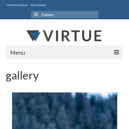
Premium Demo
My Account
Zoeken
naar:
Menu
Home
gallery
Style One
Style Two
Portfolio
Features
Contact Us