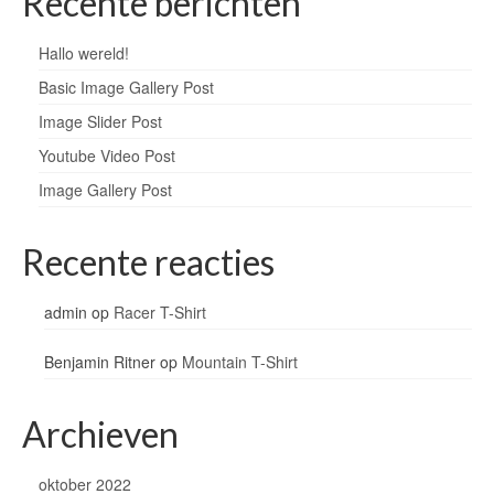
Recente berichten
Icons
Hallo wereld!
WordPress Gallery
Basic Image Gallery Post
Image Slider Post
Blog
Youtube Video Post
Blog List Summary
Image Gallery Post
Blog List Full
Recente reacties
Image Slider Post
Image Gallery Post
admin
op
Racer T-Shirt
Shop
Benjamin Ritner
op
Mountain T-Shirt
Download
Archieven
Free Version
oktober 2022
Premium Version